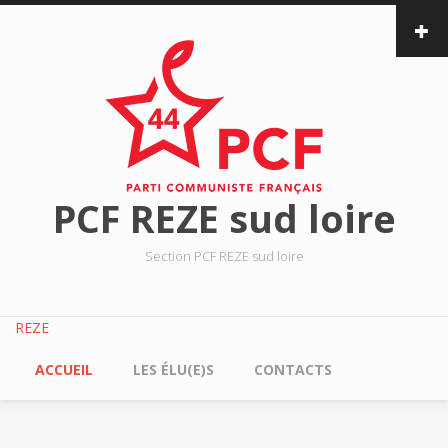
Aller au contenu principal
PCF REZE sud loire
Section PCF REZE sud loire
REZE
ACCUEIL
LES ÉLU(E)S
CONTACTS