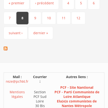
Pages
« premier
‹ précédent
4
5
6
7
8
9
10
11
12
suivant ›
dernier »
Mail :
Courrier
Autres liens :
reze@pcf44.fr
:
PCF - Site Nantional
Mentions
Section
PCF - Parti Communiste de
légales
PCF Sud
Loire Atlantique
Loire
Elu(e)s communistes de
30 Bis
Nantes Métropole