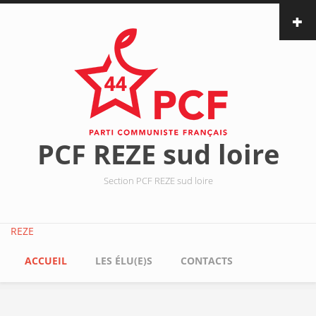
Aller au contenu principal
PCF REZE sud loire
Section PCF REZE sud loire
REZE
ACCUEIL
LES ÉLU(E)S
CONTACTS