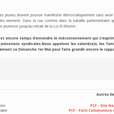
 les jeunes doivent pouvoir manifester démocratiquement sans avoir à
lles viennent. Dans la rue comme dans la bataille parlementaire qu
 jeunesse jusqu’au retrait de la Loi El Khomri.
l est encore temps d’entendre le mécontentement qui s’exprime 
anisations syndicales.Nous appelons les salarié(e)s, les fa
ment ce Dimanche 1er Mai pour faire grandir encore le rappor
Autres lie
oire
PCF - Site Na
alier
PCF - Parti Communiste 