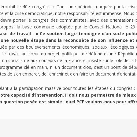
déroulait le 40e congrès : « Dans une période marquée par la crise
ite et la crise démocratique, notre responsabilité est immense. Nous d
ue devra porter le congrès des communistes, avec des orientations p
e propos, la base commune adoptée par le Conseil National le 
de travail : « Ce soutien large témoigne d’un socle politi
 une nouvelle étape dans la reconquête de son influence et d
quée par des bouleversements économiques, sociaux, écologiques et
 le travail au cœur du projet politique, de défendre une Républi
un socialisme aux couleurs de la France et insiste sur le rôle déci
i un programme clé en main, ni un document clos, c’est un point de dé
 de s’en emparer, de l’enrichir et d’en faire un document d’orientati
ant à la participation massive pour toutes les étapes du congrès : 
otre capacité d’intervention. Il doit nous permettre de mieux 
a question posée est simple : quel PCF voulons-nous pour affron