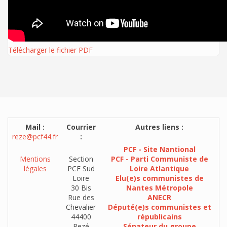
Télécharger le fichier PDF
Mail :
Courrier
Autres liens :
reze@pcf44.fr
:
PCF - Site Nantional
Mentions
Section
PCF - Parti Communiste de
légales
PCF Sud
Loire Atlantique
Loire
Elu(e)s communistes de
30 Bis
Nantes Métropole
Rue des
ANECR
Chevalier
Député(e)s communistes et
44400
républicains
Rezé
Sénateur du groupe